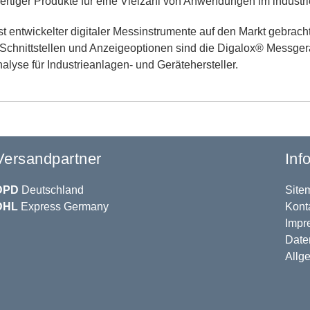
rtiger Produkte für eine Vielzahl von Anwendungen im industri
entwickelter digitaler Messinstrumente auf den Markt gebracht, 
hnittstellen und Anzeigeoptionen sind die Digalox® Messgeräte
lyse für Industrieanlagen- und Gerätehersteller.
Versandpartner
Inf
DPD
Deutschland
Site
DHL
Express Germany
Kont
Impr
Date
Allg