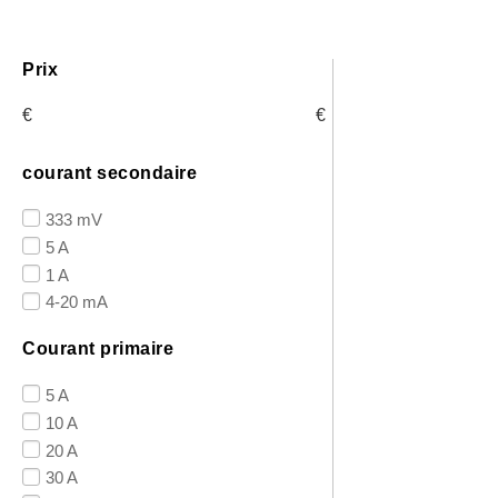
Prix
€
€
courant secondaire
333 mV
5 A
1 A
4-20 mA
Courant primaire
5 A
10 A
20 A
30 A