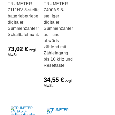
TRUMETER
TRUMETER
7111HV 8-stelliger
7400AS 8-
batteriebetriebener
stelliger
digitaler
digitaler
Summenzähler für
Summenzähler
Schalttafelmontage
auf- und
abwärts
zählend mit
73,02
€
zzgl.
Zähleingang
MwSt.
bis 10 kHz und
Resettaste
34,55
€
zzgl.
MwSt.