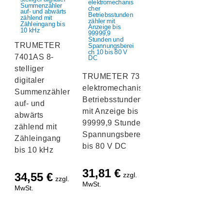
TRUMETER
7401AS 8-
stelliger
TRUMETER 732
digitaler
elektromechanischer
Summenzähler
Betriebsstundenzähler
auf- und
mit Anzeige bis
abwärts
99999,9 Stunden und
zählend mit
Spannungsbereich 10
Zähleingang
bis 80 V DC
bis 10 kHz
31,81
€
34,55
€
zzgl.
zzgl.
MwSt.
MwSt.