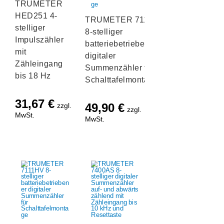
TRUMETER
HED251 4-
TRUMETER 7111
stelliger
8-stelliger
Impulszähler
batteriebetriebener
mit
digitaler
Zähleingang
Summenzähler für
bis 18 Hz
Schalttafelmontage
31,67
€
49,90
€
zzgl.
zzgl.
MwSt.
MwSt.