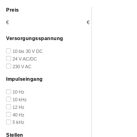
Preis
€
€
Versorgungsspannung
10 bis 30 V DC
24 V AC/DC
230 V AC
Impulseingang
10 Hz
10 kHz
12 Hz
40 Hz
5 kHz
Stellen