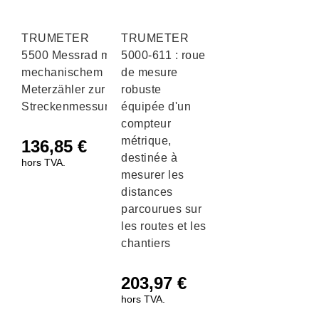
TRUMETER
TRUMETER
5500 Messrad mit
5000-611 : roue
mechanischem
de mesure
Meterzähler zur
robuste
Streckenmessung
équipée d'un
compteur
métrique,
136,85
€
destinée à
hors TVA.
mesurer les
distances
parcourues sur
les routes et les
chantiers
203,97
€
hors TVA.