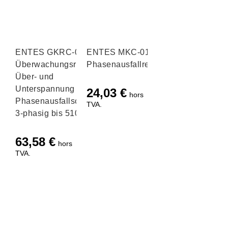
ENTES GKRC-03F
ENTES MKC-01
Überwachungsrelais
Phasenausfallrelais
Über- und
Unterspannung mit
24,03
€
hors
Phasenausfallschutz
TVA.
3-phasig bis 510 V
63,58
€
hors
TVA.