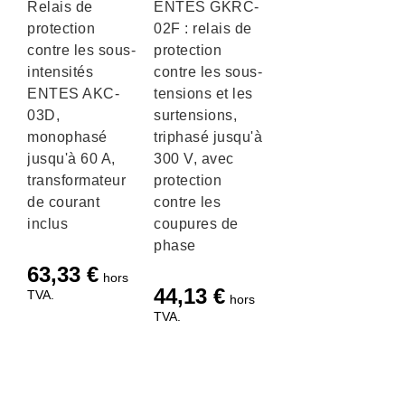
Relais de
ENTES GKRC-
protection
02F : relais de
contre les sous-
protection
intensités
contre les sous-
ENTES AKC-
tensions et les
03D,
surtensions,
monophasé
triphasé jusqu'à
jusqu'à 60 A,
300 V, avec
transformateur
protection
de courant
contre les
inclus
coupures de
phase
63,33
€
hors
44,13
€
TVA.
hors
TVA.