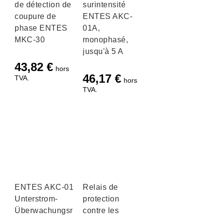
de détection de
surintensité
coupure de
ENTES AKC-
phase ENTES
01A,
MKC-30
monophasé,
jusqu'à 5 A
43,82
€
hors
46,17
€
TVA.
hors
TVA.
ENTES AKC-01D
Relais de
Unterstrom-
protection
Überwachungsrelais
contre les