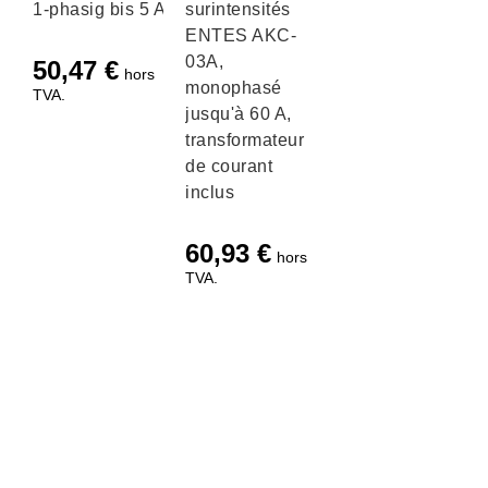
1-phasig bis 5 A
surintensités
ENTES AKC-
03A,
50,47
€
hors
monophasé
TVA.
jusqu'à 60 A,
transformateur
de courant
inclus
60,93
€
hors
TVA.