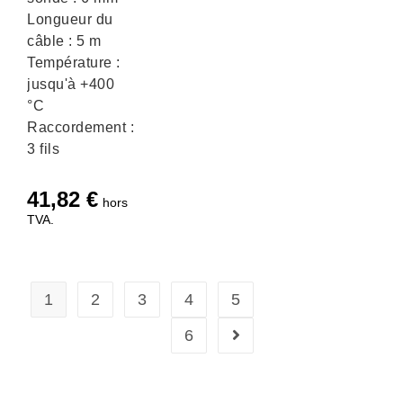
Longueur du
câble : 5 m
Température :
jusqu'à +400
°C
Raccordement :
3 fils
41,82
€
hors
TVA.
1
2
3
4
5
6