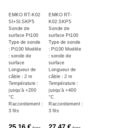
EMKO RT-K02
EMKO RT-
SI+SI.SKP5
K02.SKP5
Sonde de
Sonde de
surface Pt100
surface Pt100
Type de sonde
Type de sonde
: Pt100 Modèle
: Pt100 Modèle
: sonde de
: sonde de
surface
surface
Longueur de
Longueur de
câble : 2 m
câble : 2 m
Température :
Température :
jusqu'à +200
jusqu'à +400
°C
°C
Raccordement :
Raccordement :
3 fils
3 fils
25,16
€
27,47
€
hors
hors