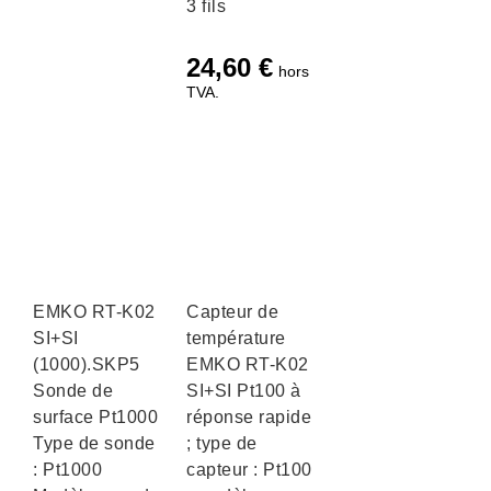
3 fils
24,60
€
hors
TVA.
EMKO RT-K02
Capteur de
SI+SI
température
(1000).SKP5
EMKO RT-K02
Sonde de
SI+SI Pt100 à
surface Pt1000
réponse rapide
Type de sonde
; type de
: Pt1000
capteur : Pt100