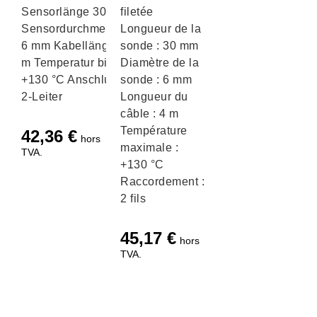
Sensorlänge 30 mm
filetée
Sensordurchmesser
Longueur de la
6 mm Kabellänge 3
sonde : 30 mm
m Temperatur bis
Diamètre de la
+130 °C Anschluss
sonde : 6 mm
2-Leiter
Longueur du
câble : 4 m
Température
42,36
€
hors
maximale :
TVA.
+130 °C
Raccordement :
2 fils
45,17
€
hors
TVA.