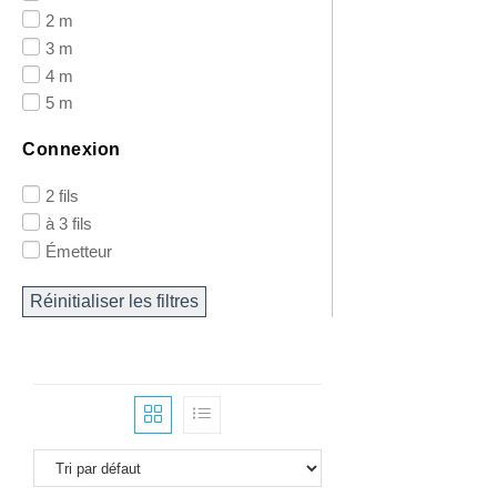
2 m
3 m
4 m
5 m
Connexion
2 fils
à 3 fils
Émetteur
Réinitialiser les filtres