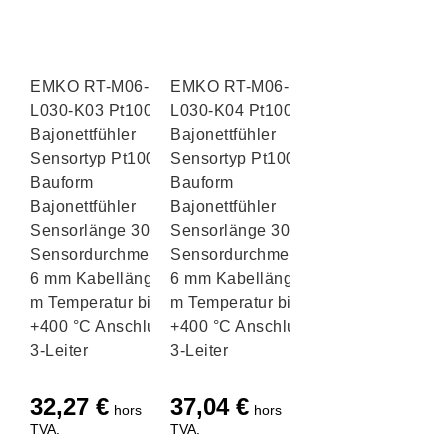
EMKO RT-M06-
EMKO RT-M06-
L030-K03 Pt100
L030-K04 Pt100
Bajonettfühler
Bajonettfühler
Sensortyp Pt100
Sensortyp Pt100
Bauform
Bauform
Bajonettfühler
Bajonettfühler
Sensorlänge 30 mm
Sensorlänge 30 mm
Sensordurchmesser
Sensordurchmesser
6 mm Kabellänge 3
6 mm Kabellänge 4
m Temperatur bis
m Temperatur bis
+400 °C Anschluss
+400 °C Anschluss
3-Leiter
3-Leiter
32,27
€
37,04
€
hors
hors
TVA.
TVA.