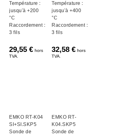
Température :
Température :
jusqu'à +200
jusqu'à +400
°C
°C
Raccordement :
Raccordement :
3 fils
3 fils
29,55
€
32,58
€
hors
hors
TVA.
TVA.
EMKO RT-K04
EMKO RT-
SI+SI.SKP5
K04.SKP5
Sonde de
Sonde de