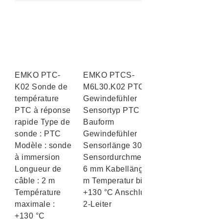
EMKO PTC-
EMKO PTCS-
K02 Sonde de
M6L30.K02 PTC
température
Gewindefühler
PTC à réponse
Sensortyp PTC
rapide Type de
Bauform
sonde : PTC
Gewindefühler
Modèle : sonde
Sensorlänge 30 mm
à immersion
Sensordurchmesser
Longueur de
6 mm Kabellänge 2
câble : 2 m
m Temperatur bis
Température
+130 °C Anschluss
maximale :
2-Leiter
+130 °C