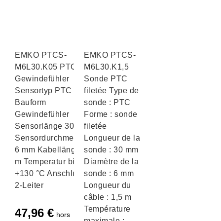
EMKO PTCS-
EMKO PTCS-
M6L30.K05 PTC
M6L30.K1,5
Gewindefühler
Sonde PTC
Sensortyp PTC
filetée Type de
Bauform
sonde : PTC
Gewindefühler
Forme : sonde
Sensorlänge 30 mm
filetée
Sensordurchmesser
Longueur de la
6 mm Kabellänge 5
sonde : 30 mm
m Temperatur bis
Diamètre de la
+130 °C Anschluss
sonde : 6 mm
2-Leiter
Longueur du
câble : 1,5 m
Température
47,96
€
hors
maximale :