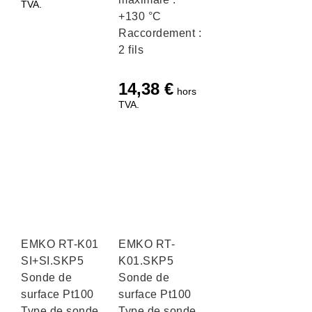
TVA.
+130 °C
Raccordement :
2 fils
14,38
€
hors
TVA.
EMKO RT-K01
EMKO RT-
SI+SI.SKP5
K01.SKP5
Sonde de
Sonde de
surface Pt100
surface Pt100
Type de sonde
Type de sonde