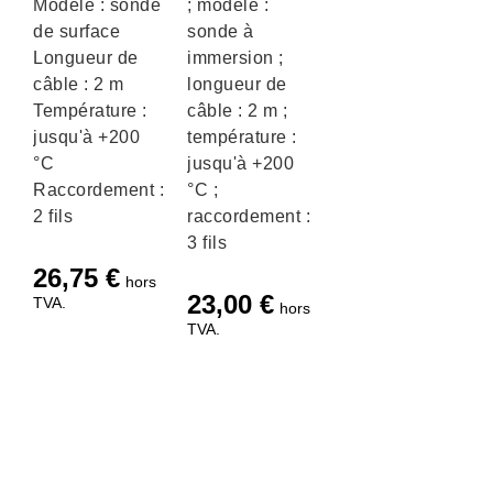
Modèle : sonde
; modèle :
de surface
sonde à
Longueur de
immersion ;
câble : 2 m
longueur de
Température :
câble : 2 m ;
jusqu'à +200
température :
°C
jusqu'à +200
Raccordement :
°C ;
2 fils
raccordement :
3 fils
26,75
€
hors
23,00
€
TVA.
hors
TVA.