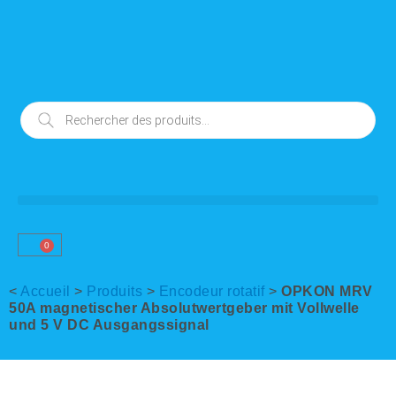
0
<
Accueil
>
Produits
>
Encodeur rotatif
>
OPKON MRV
50A magnetischer Absolutwertgeber mit Vollwelle
und 5 V DC Ausgangssignal