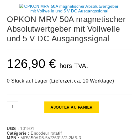
OPKON MRV 50A magnetischer
Absolutwertgeber mit Vollwelle
und 5 V DC Ausgangssignal
126,90
€
hors TVA.
0 Stück auf Lager (Lieferzeit ca. 10 Werktage)
AJOUTER AU PANIER
UGS :
101801
Catégorie :
Encodeur rotatif
MPN :
MRV-50AR8-5V/360°-V2-2M5-R