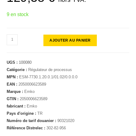
9 en stock
AJOUTER AU PANIER
UGS :
100080
Catégorie :
Régulateur de processus
MPN :
ESM-7730.1.20.0.1/01.02/0.0.0.0
EAN :
2050006623589
Marque :
Emko
GTIN :
2050006623589
fabricant :
Emko
Pays d'origine :
TR
Numéro de tarif douanier :
90321020
Référence Distrelec :
302-82-956