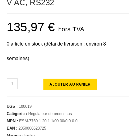
V AC, RS232
135,97
€
hors TVA.
0 article en stock (délai de livraison : environ 8
semaines)
AJOUTER AU PANIER
UGS :
100619
Catégorie :
Régulateur de processus
MPN :
ESM-7750.1.20.1.1/00.00/0.0.0.0
EAN :
2050006623725
Marque :
Emko