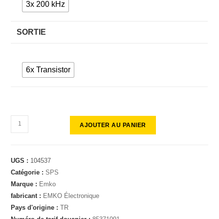
3x 200 kHz
SORTIE
6x Transistor
AJOUTER AU PANIER
UGS :
104537
Catégorie :
SPS
Marque :
Emko
fabricant :
EMKO Électronique
Pays d'origine :
TR