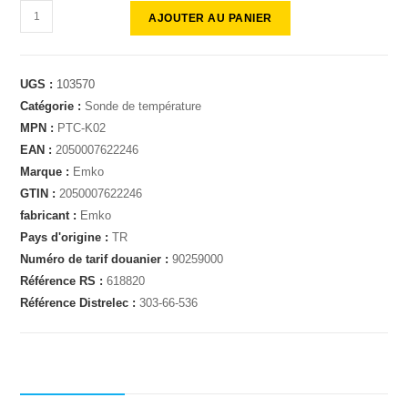
AJOUTER AU PANIER
UGS :
103570
Catégorie :
Sonde de température
MPN :
PTC-K02
EAN :
2050007622246
Marque :
Emko
GTIN :
2050007622246
fabricant :
Emko
Pays d'origine :
TR
Numéro de tarif douanier :
90259000
Référence RS :
618820
Référence Distrelec :
303-66-536