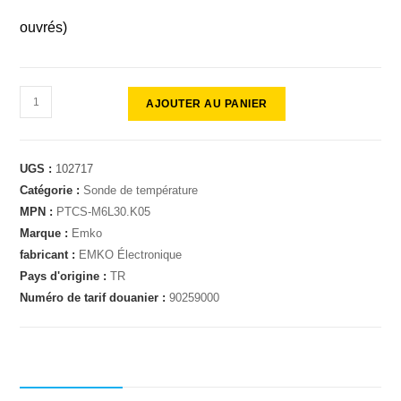
ouvrés)
AJOUTER AU PANIER
UGS :
102717
Catégorie :
Sonde de température
MPN :
PTCS-M6L30.K05
Marque :
Emko
fabricant :
EMKO Électronique
Pays d'origine :
TR
Numéro de tarif douanier :
90259000