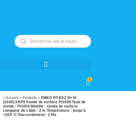
0
<
Accueil
>
Produits
>
EMKO RT-K02 SI+SI
(1000).SKP5 Sonde de surface Pt1000 Type de
sonde : Pt1000 Modèle : sonde de surface
Longueur de câble : 2 m Température : jusqu'à
+200 °C Raccordement : 2 fils