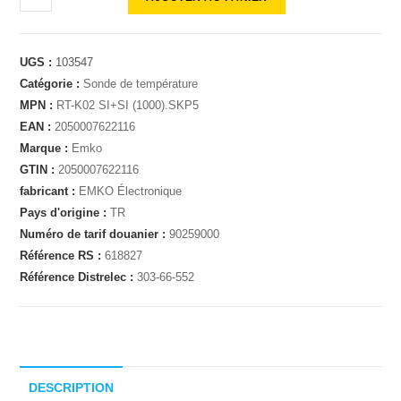
UGS :
103547
Catégorie :
Sonde de température
MPN :
RT-K02 SI+SI (1000).SKP5
EAN :
2050007622116
Marque :
Emko
GTIN :
2050007622116
fabricant :
EMKO Électronique
Pays d'origine :
TR
Numéro de tarif douanier :
90259000
Référence RS :
618827
Référence Distrelec :
303-66-552
DESCRIPTION