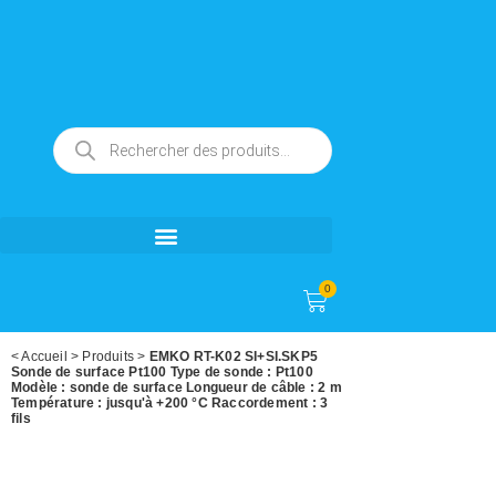
0
<
Accueil
>
Produits
>
EMKO RT-K02 SI+SI.SKP5
Sonde de surface Pt100 Type de sonde : Pt100
Modèle : sonde de surface Longueur de câble : 2 m
Température : jusqu'à +200 °C Raccordement : 3
fils