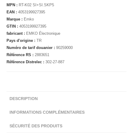
MPN :
RT-K02 SI+SI.SKP5
EAN :
4053199927395
Marque :
Emko
GTIN :
4053199927395
fabricant :
EMKO Électronique
Pays d'origine :
TR
Numéro de tarif douanier :
90259000
Référence RS :
2883651
Référence Distrelec :
302-27-887
DESCRIPTION
INFORMATIONS COMPLÉMENTAIRES
SÉCURITÉ DES PRODUITS