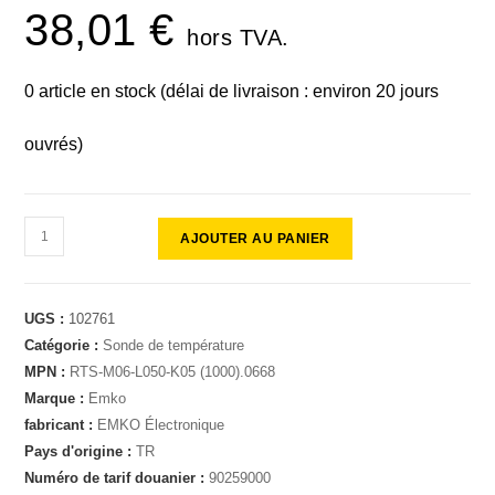
38,01
€
hors TVA.
0 article en stock (délai de livraison : environ 20 jours
ouvrés)
AJOUTER AU PANIER
UGS :
102761
Catégorie :
Sonde de température
MPN :
RTS-M06-L050-K05 (1000).0668
Marque :
Emko
fabricant :
EMKO Électronique
Pays d'origine :
TR
Numéro de tarif douanier :
90259000