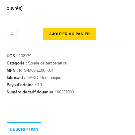
ouvrés)
AJOUTER AU PANIER
UGS :
102179
Catégorie :
Sonde de température
MPN :
RTS-M06-L100-K04
fabricant :
EMKO Électronique
Pays d'origine :
TR
Numéro de tarif douanier :
90259000
DESCRIPTION