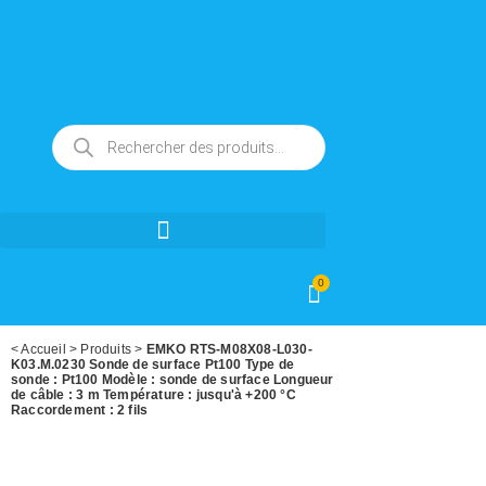
0
<
Accueil
>
Produits
>
EMKO RTS-M08X08-L030-
K03.M.0230 Sonde de surface Pt100 Type de
sonde : Pt100 Modèle : sonde de surface Longueur
de câble : 3 m Température : jusqu'à +200 °C
Raccordement : 2 fils