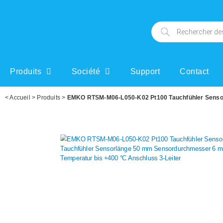
Produits
Société
Support
Contact
<
Accueil
>
Produits
>
EMKO RTSM-M06-L050-K02 Pt100 Tauchfühler Sensort