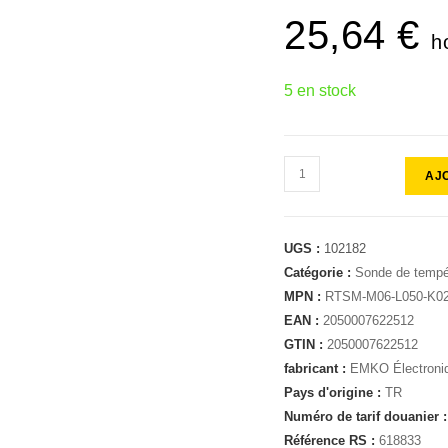
25,64
€
h
5 en stock
AJ
UGS :
102182
Catégorie :
Sonde de tempé
MPN :
RTSM-M06-L050-K0
EAN :
2050007622512
GTIN :
2050007622512
fabricant :
EMKO Électroni
Pays d'origine :
TR
Numéro de tarif douanier 
Référence RS :
618833