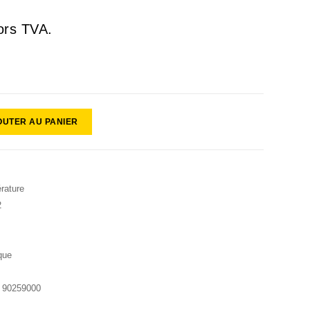
ors TVA.
OUTER AU PANIER
rature
2
que
:
90259000