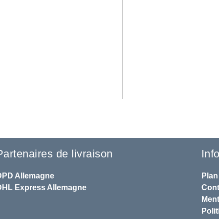
Partenaires de livraison
Inf
DPD
Allemagne
Plan
DHL
Express Allemagne
Cont
Ment
Polit