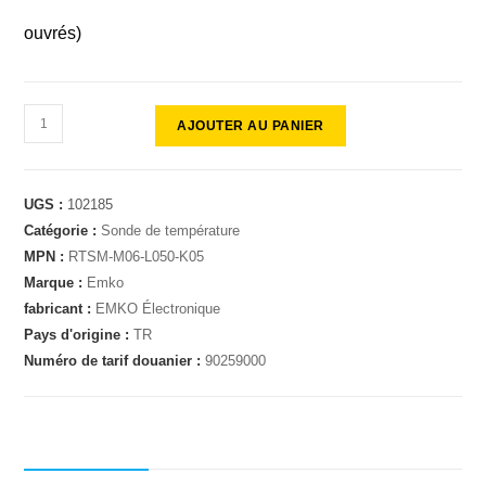
ouvrés)
AJOUTER AU PANIER
UGS :
102185
Catégorie :
Sonde de température
MPN :
RTSM-M06-L050-K05
Marque :
Emko
fabricant :
EMKO Électronique
Pays d'origine :
TR
Numéro de tarif douanier :
90259000