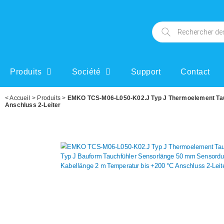
Produits
Société
Support
Contact
<
Accueil
>
Produits
>
EMKO TCS-M06-L050-K02.J Typ J Thermoelement Tauc
Anschluss 2-Leiter