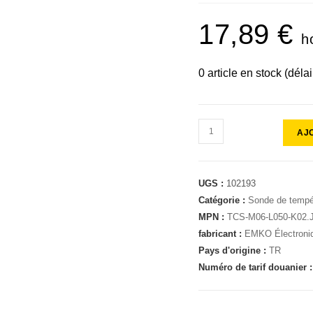
17,89
€
h
0 article en stock (déla
AJ
UGS :
102193
Catégorie :
Sonde de tempé
MPN :
TCS-M06-L050-K02.
fabricant :
EMKO Électroni
Pays d'origine :
TR
Numéro de tarif douanier 