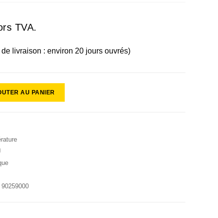
ors TVA.
i de livraison : environ 20 jours ouvrés)
OUTER AU PANIER
rature
J
que
:
90259000