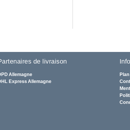
Partenaires de livraison
Inf
DPD
Allemagne
Plan
DHL
Express Allemagne
Cont
Ment
Polit
Cond