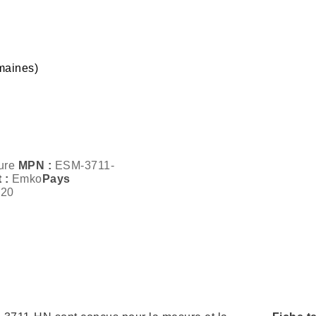
emaines)
ure
MPN :
ESM-3711-
t :
Emko
Pays
020