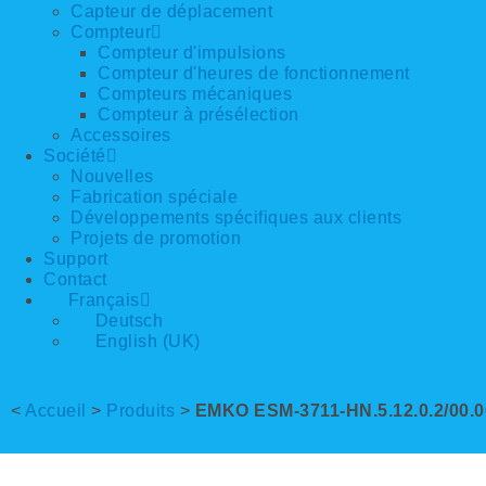
Capteur de déplacement
Compteur
Compteur d'impulsions
Compteur d'heures de fonctionnement
Compteurs mécaniques
Compteur à présélection
Accessoires
Société
Nouvelles
Fabrication spéciale
Développements spécifiques aux clients
Projets de promotion
Support
Contact
Français
Deutsch
English (UK)
<
Accueil
>
Produits
>
EMKO ESM-3711-HN.5.12.0.2/00.00