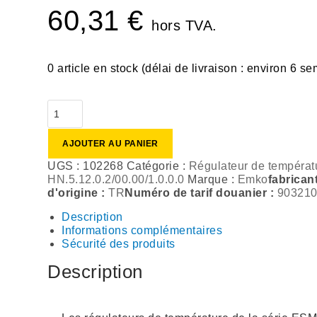
60,31
€
hors TVA.
0 article en stock (délai de livraison : environ 6 s
AJOUTER AU PANIER
UGS :
102268
Catégorie :
Régulateur de températ
HN.5.12.0.2/00.00/1.0.0.0
Marque :
Emko
fabrican
d'origine :
TR
Numéro de tarif douanier :
90321
Description
Informations complémentaires
Sécurité des produits
Description