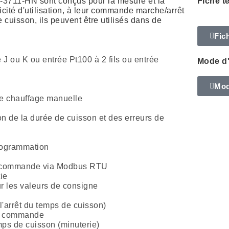
M-3711-HN sont conçus pour la mesure et la
Fiche t
icité d'utilisation, à leur commande marche/arrêt
 cuisson, ils peuvent être utilisés dans de
Fic
 ou K ou entrée Pt100 à 2 fils ou entrée
Mode d
Mod
de chauffage manuelle
on de la durée de cuisson et des erreurs de
programmation
et commande via Modbus RTU
ie
ur les valeurs de consigne
'arrêt du temps de cuisson)
de commande
mps de cuisson (minuterie)