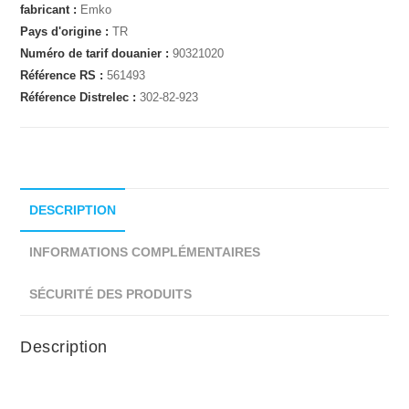
fabricant :
Emko
Pays d'origine :
TR
Numéro de tarif douanier :
90321020
Référence RS :
561493
Référence Distrelec :
302-82-923
DESCRIPTION
INFORMATIONS COMPLÉMENTAIRES
SÉCURITÉ DES PRODUITS
Description