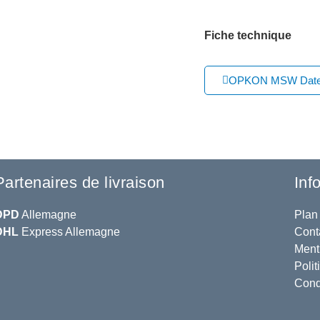
Fiche technique
OPKON MSW Datenb
Partenaires de livraison
Inf
DPD
Allemagne
Plan 
DHL
Express Allemagne
Cont
Ment
Polit
Cond