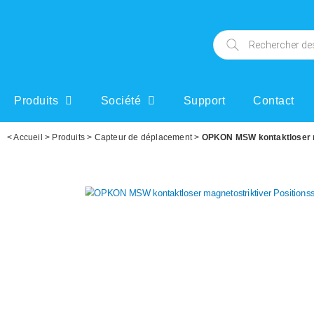
Produits
Société
Support
Contact
<
Accueil
>
Produits
>
Capteur de déplacement
>
OPKON MSW kontaktloser m