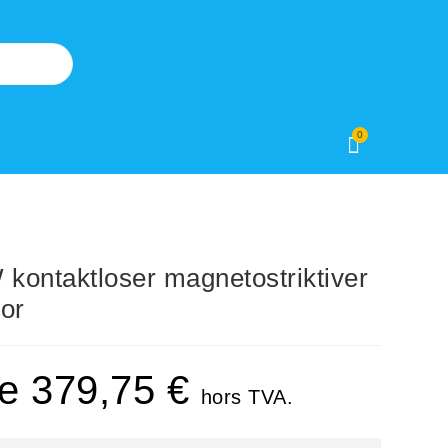
0
ntaktloser magnetostriktiver
or
de
379,75
€
hors TVA.