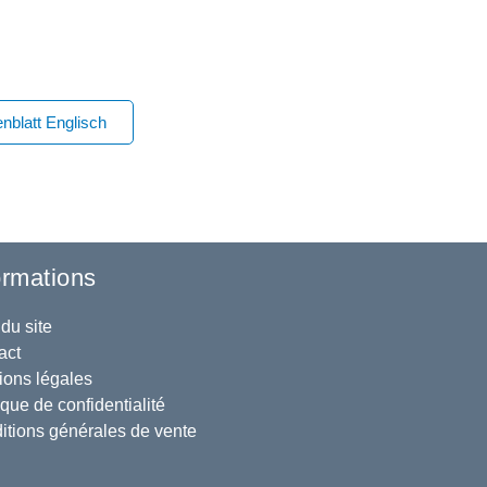
latt Englisch
ormations
du site
act
ions légales
ique de confidentialité
itions générales de vente