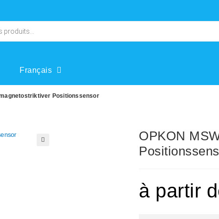
Français
agnetostriktiver Positionssensor
OPKON MSW ko
Positionssens
🔍
à partir 