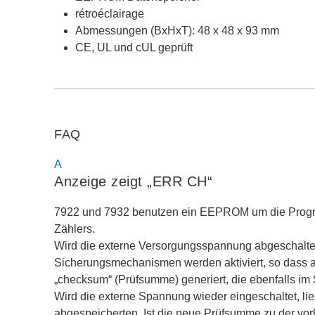
rétroéclairage
Abmessungen (BxHxT): 48 x 48 x 93 mm
CE, UL und cUL geprüft
FAQ
A
Anzeige zeigt „ERR CH“
7922 und 7932 benutzen ein EEPROM um die Progra
Zählers.
Wird die externe Versorgungsspannung abgeschaltet, 
Sicherungsmechanismen werden aktiviert, so dass al
„checksum“ (Prüfsumme) generiert, die ebenfalls im 
Wird die externe Spannung wieder eingeschaltet, lie
abgespeicherten. Ist die neue Prüfsumme zu der vorh