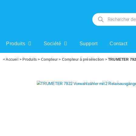
Produits
Société
Support
Contact
<
Accueil
>
Produits
>
Compteur
>
Compteur à présélection
>
TRUMETER 7922