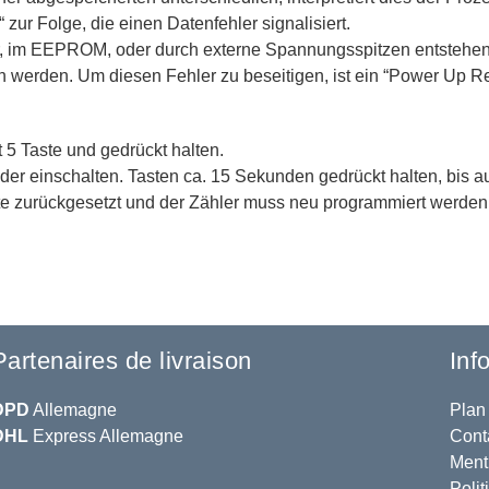
zur Folge, die einen Datenfehler signalisiert.
r, im EEPROM, oder durch externe Spannungsspitzen entstehen.
n werden. Um diesen Fehler zu beseitigen, ist ein “Power Up Res
 5 Taste und gedrückt halten.
r einschalten. Tasten ca. 15 Sekunden gedrückt halten, bis au
te zurückgesetzt und der Zähler muss neu programmiert werden
Partenaires de livraison
Inf
DPD
Allemagne
Plan 
DHL
Express Allemagne
Cont
Ment
Polit