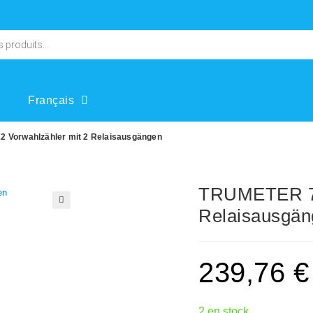
Français
 Vorwahlzähler mit 2 Relaisausgängen
TRUMETER 79
Relaisausgä
🔍
239,76
€
2 en stock