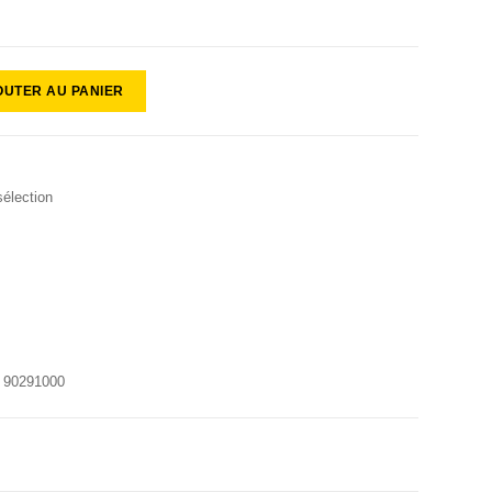
OUTER AU PANIER
élection
:
90291000