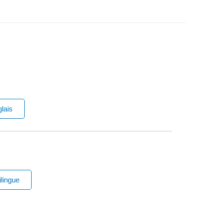
lais
lingue