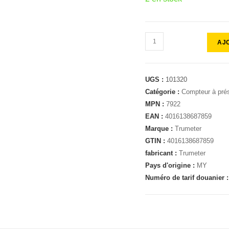
AJ
UGS :
101320
Catégorie :
Compteur à prés
MPN :
7922
EAN :
4016138687859
Marque :
Trumeter
GTIN :
4016138687859
fabricant :
Trumeter
Pays d'origine :
MY
Numéro de tarif douanier 