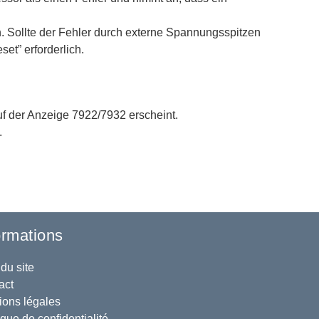
 Sollte der Fehler durch externe Spannungsspitzen
et” erforderlich.
f der Anzeige 7922/7932 erscheint.
.
ormations
du site
act
ions légales
ique de confidentialité