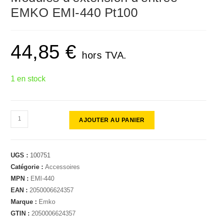
🔍
EMKO EMI-440 Pt100
44,85
€
hors TVA.
1 en stock
AJOUTER AU PANIER
UGS :
100751
Catégorie :
Accessoires
MPN :
EMI-440
EAN :
2050006624357
Marque :
Emko
GTIN :
2050006624357