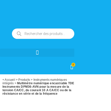
0
<
Accueil
>
Produits
>
Instruments numériques
intégrés
>
Multimètre numérique encastrable TDE
Instruments DPM36-AVN pour la mesure de la
tension CA/CC, du courant 10 A CA/CC ou de la
résistance en série et de la fréquence