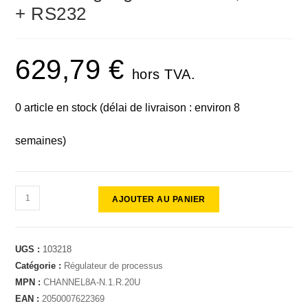
+ RS232
629,79
€
hors TVA.
0 article en stock (délai de livraison : environ 8
semaines)
AJOUTER AU PANIER
UGS :
103218
Catégorie :
Régulateur de processus
MPN :
CHANNEL8A-N.1.R.20U
EAN :
2050007622369