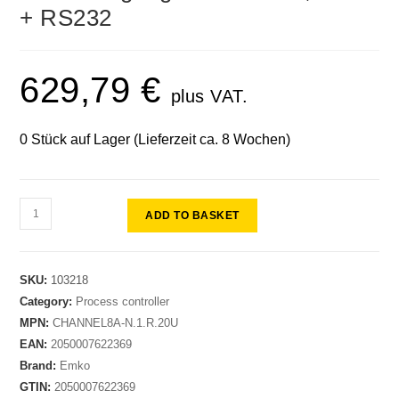
+ RS232
629,79
€
plus VAT.
0 Stück auf Lager (Lieferzeit ca. 8 Wochen)
ADD TO BASKET
SKU:
103218
Category:
Process controller
MPN:
CHANNEL8A-N.1.R.20U
EAN:
2050007622369
Brand:
Emko
GTIN:
2050007622369