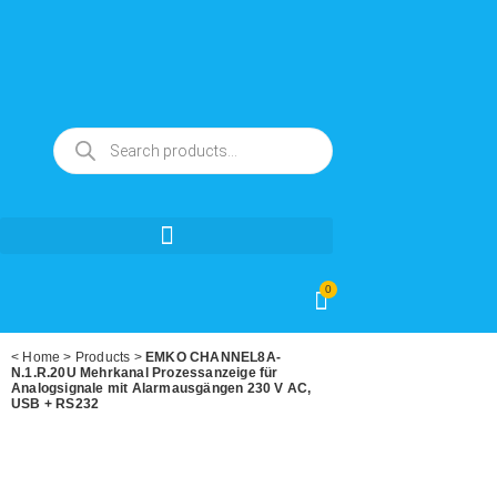
0
<
Home
>
Products
>
EMKO CHANNEL8A-
N.1.R.20U Mehrkanal Prozessanzeige für
Analogsignale mit Alarmausgängen 230 V AC,
USB + RS232