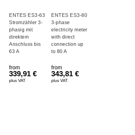
ENTES ES3-63
ENTES ES3-80
Stromzähler 3-
3-phase
phasig mit
electricity meter
direktem
with direct
Anschluss bis
connection up
63 A
to 80 A
from
from
339,91
€
343,81
€
plus VAT.
plus VAT.