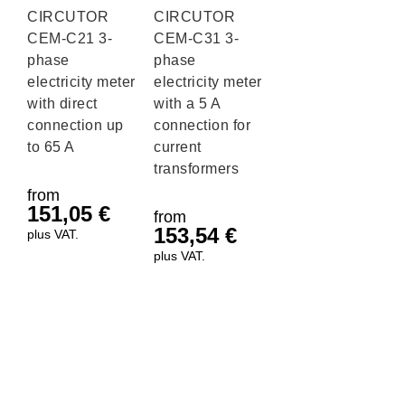
CIRCUTOR
CIRCUTOR
CEM-C21 3-
CEM-C31 3-
phase
phase
electricity meter
electricity meter
with direct
with a 5 A
connection up
connection for
to 65 A
current
transformers
from
151,05
€
from
153,54
€
plus VAT.
plus VAT.