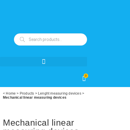
0
<
Home
>
Products
>
Lenght measuring devices
>
Mechanical linear measuring devices
Mechanical linear