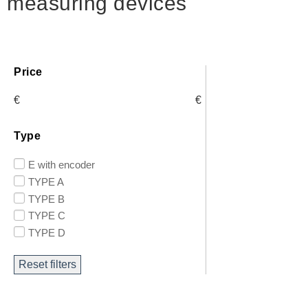
measuring devices
Price
€
€
Type
E with encoder
TYPE A
TYPE B
TYPE C
TYPE D
Reset filters