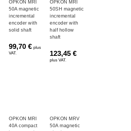
OPKON MRI
OPKON MRI
50A magnetic
50SH magnetic
incremental
incremental
encoder with
encoder with
solid shaft
half hollow
shaft
99,70
€
plus
123,45
€
VAT.
plus VAT.
OPKON MRI
OPKON MRV
40A compact
50A magnetic