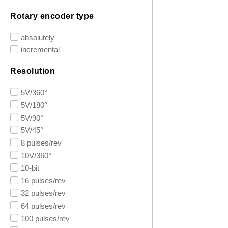
Rotary encoder type
absolutely
incremental
Resolution
5V/360°
5V/180°
5V/90°
5V/45°
8 pulses/rev
10V/360°
10-bit
16 pulses/rev
32 pulses/rev
64 pulses/rev
100 pulses/rev