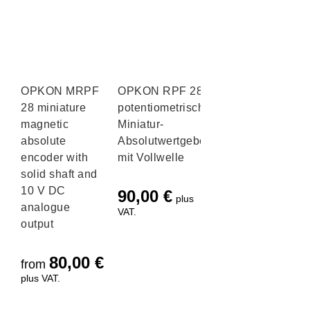
OPKON MRPF
OPKON RPF 28
28 miniature
potentiometrischer
magnetic
Miniatur-
absolute
Absolutwertgeber
encoder with
mit Vollwelle
solid shaft and
10 V DC
90,00
€
plus
analogue
VAT.
output
80,00
€
from
plus VAT.