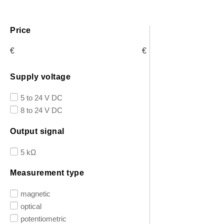
Price
€
€
Supply voltage
5 to 24 V DC
8 to 24 V DC
Output signal
5 kΩ
Measurement type
magnetic
optical
potentiometric