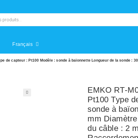
Français
 de capteur : Pt100 Modèle : sonde à baïonnette Longueur de la sonde : 3
EMKO RT-M06
Pt100 Type de
🔍
sonde à baïon
mm Diamètre 
du câble : 2 
Raccordement 