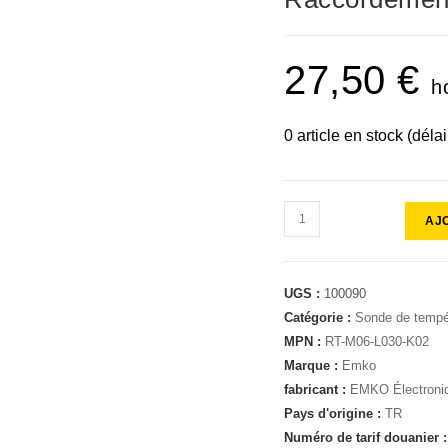
27,50
€
h
0 article en stock (déla
AJ
UGS :
100090
Catégorie :
Sonde de tempé
MPN :
RT-M06-L030-K02
Marque :
Emko
fabricant :
EMKO Électroni
Pays d'origine :
TR
Numéro de tarif douanier 