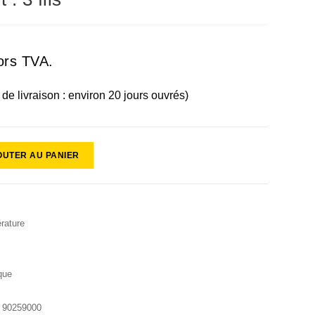
ors TVA.
i de livraison : environ 20 jours ouvrés)
OUTER AU PANIER
rature
que
:
90259000