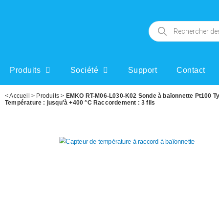
Produits
Société
Support
Contact
<
Accueil
>
Produits
>
EMKO RT-M06-L030-K02 Sonde à baïonnette Pt100 Type
Température : jusqu'à +400 °C Raccordement : 3 fils