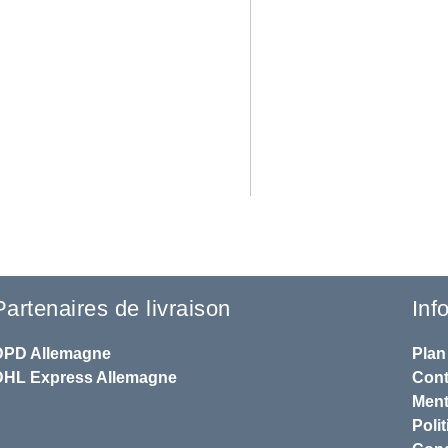
Partenaires de livraison
Inf
DPD
Allemagne
Plan
DHL
Express Allemagne
Cont
Ment
Polit