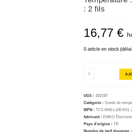
: 2 fils
16,77
€
h
0 article en stock (déla
AJ
UGS :
102197
Catégorie :
Sonde de tempé
MPN :
TCS-M06-L100-K01.
fabricant :
EMKO Électroni
Pays d'origine :
TR
Numéro de tarif douanier 