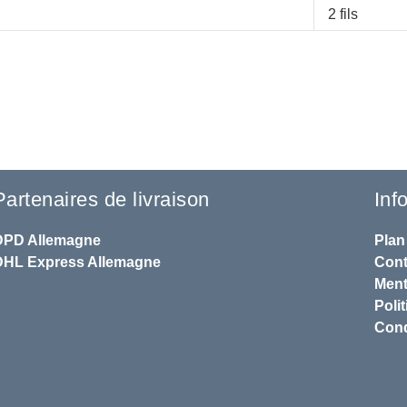
2 fils
Partenaires de livraison
Inf
DPD
Allemagne
Plan
DHL
Express Allemagne
Cont
Ment
Polit
Cond