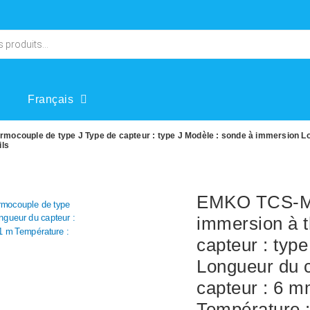
Français
ocouple de type J Type de capteur : type J Modèle : sonde à immersion L
ils
EMKO TCS-M0
immersion à 
capteur : typ
Longueur du 
capteur : 6 m
Température 