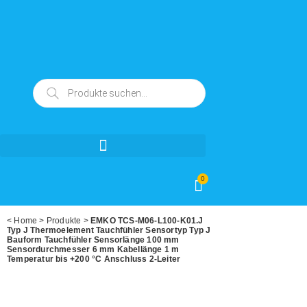
0
<
Home
>
Produkte
>
EMKO TCS-M06-L100-K01.J
Typ J Thermoelement Tauchfühler Sensortyp Typ J
Bauform Tauchfühler Sensorlänge 100 mm
Sensordurchmesser 6 mm Kabellänge 1 m
Temperatur bis +200 °C Anschluss 2-Leiter