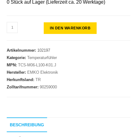
0 Stück auf Lager (Lieferzeit ca. 20 Werktage)
IN DEN WARENKORB
Artikelnummer:
102197
Kategorie:
Temperaturfühler
MPN:
TCS-M06-L100-K01.J
Hersteller:
EMKO Elektronik
Herkunftsland:
TR
Zolltarifnummer:
90259000
BESCHREIBUNG