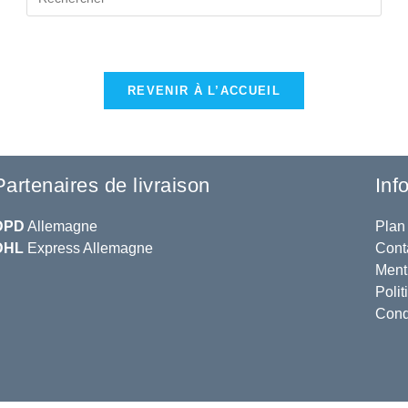
REVENIR À L’ACCUEIL
Partenaires de livraison
Inf
DPD
Allemagne
Plan 
DHL
Express Allemagne
Cont
Ment
Polit
Cond