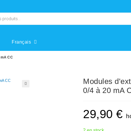
Français
0 mA CC
Modules d'ex
0/4 à 20 mA 
🔍
29,90
€
h
2 en stock