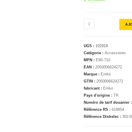
AJ
UGS :
102919
Catégorie :
Accessoires
MPN :
EMI-710
EAN :
2050006624272
Marque :
Emko
GTIN :
2050006624272
fabricant :
Emko
Pays d'origine :
TR
Numéro de tarif douanier 
Référence RS :
618854
Référence Distrelec :
302-8