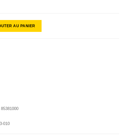
OUTER AU PANIER
:
85381000
3-010