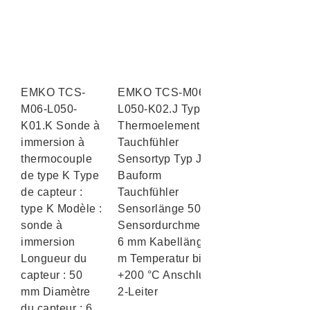
EMKO TCS-
EMKO TCS-M06-
M06-L050-
L050-K02.J Typ J
K01.K Sonde à
Thermoelement
immersion à
Tauchfühler
thermocouple
Sensortyp Typ J
de type K Type
Bauform
de capteur :
Tauchfühler
type K Modèle :
Sensorlänge 50 mm
sonde à
Sensordurchmesser
immersion
6 mm Kabellänge 2
Longueur du
m Temperatur bis
capteur : 50
+200 °C Anschluss
mm Diamètre
2-Leiter
du capteur : 6