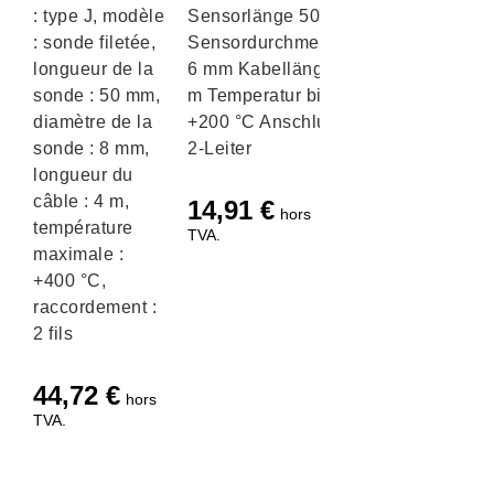
: type J, modèle
Sensorlänge 50 mm
: sonde filetée,
Sensordurchmesser
longueur de la
6 mm Kabellänge 1
sonde : 50 mm,
m Temperatur bis
diamètre de la
+200 °C Anschluss
sonde : 8 mm,
2-Leiter
longueur du
câble : 4 m,
14,91
€
hors
température
TVA.
maximale :
+400 °C,
raccordement :
2 fils
44,72
€
hors
TVA.