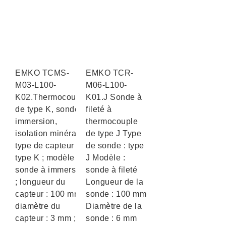
EMKO TCMS-
EMKO TCR-
M03-L100-
M06-L100-
K02.Thermocouple
K01.J Sonde à
de type K, sonde à
fileté à
immersion,
thermocouple
isolation minérale ;
de type J Type
type de capteur :
de sonde : type
type K ; modèle :
J Modèle :
sonde à immersion
sonde à fileté
; longueur du
Longueur de la
capteur : 100 mm ;
sonde : 100 mm
diamètre du
Diamètre de la
capteur : 3 mm ;
sonde : 6 mm