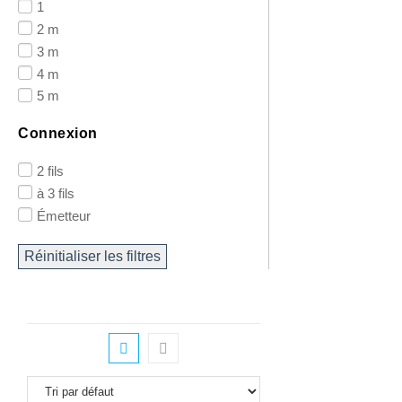
1
2 m
3 m
4 m
5 m
Connexion
2 fils
à 3 fils
Émetteur
Réinitialiser les filtres