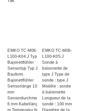
TVA.
EMKO TC-M06-
EMKO TC-M06-
L100-K04.J Typ J
L100-K05.J
Bajonettfühler
Sonde à
Sensortyp Typ J
baïonnette de
Bauform
type J Type de
Bajonettfühler
sonde : type J
Sensorlänge 100
Modèle : sonde
mm
à baïonnette
Sensordurchmesser
Longueur de la
6 mm Kabellänge 4
sonde : 100 mm
m Temperatur bis
Diamètre de la