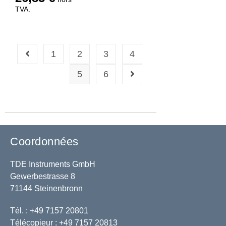
TVA.
1
2
3
4
5
6
Coordonnées
TDE Instruments GmbH
Gewerbestrasse 8
71144 Steinenbronn
Tél. : +49 7157 20801
Télécopieur : +49 7157 20813