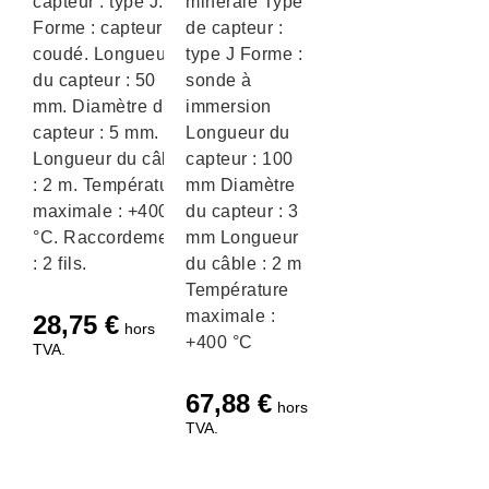
capteur : type J.
minérale Type
Forme : capteur
de capteur :
coudé. Longueur
type J Forme :
du capteur : 50
sonde à
mm. Diamètre du
immersion
capteur : 5 mm.
Longueur du
Longueur du câble
capteur : 100
: 2 m. Température
mm Diamètre
maximale : +400
du capteur : 3
°C. Raccordement
mm Longueur
: 2 fils.
du câble : 2 m
Température
maximale :
28,75
€
hors
+400 °C
TVA.
67,88
€
hors
TVA.