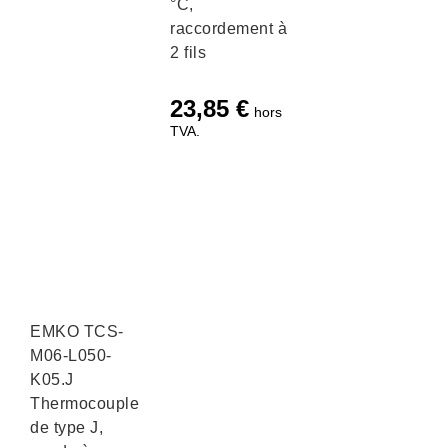
°C,
raccordement à
2 fils
23,85
€
hors
TVA.
EMKO TCS-
M06-L050-
K05.J
Thermocouple
de type J,