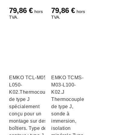
79,86
€
79,86
€
hors
hors
TVA.
TVA.
EMKO TCL-M05-
EMKO TCMS-
L050-
M03-L100-
K02.Thermocouple
K02.J
de type J
Thermocouple
spécialement
de type J,
conçu pour un
sonde à
montage sur des
immersion,
boîtiers. Type de
isolation