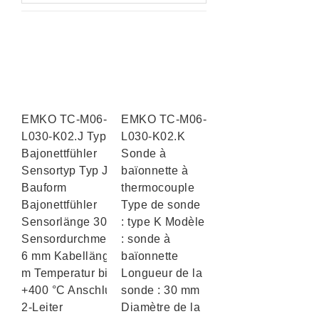
EMKO TC-M06-
EMKO TC-M06-
L030-K02.J Typ J
L030-K02.K
Bajonettfühler
Sonde à
Sensortyp Typ J
baïonnette à
Bauform
thermocouple
Bajonettfühler
Type de sonde
Sensorlänge 30 mm
: type K Modèle
Sensordurchmesser
: sonde à
6 mm Kabellänge 2
baïonnette
m Temperatur bis
Longueur de la
+400 °C Anschluss
sonde : 30 mm
2-Leiter
Diamètre de la