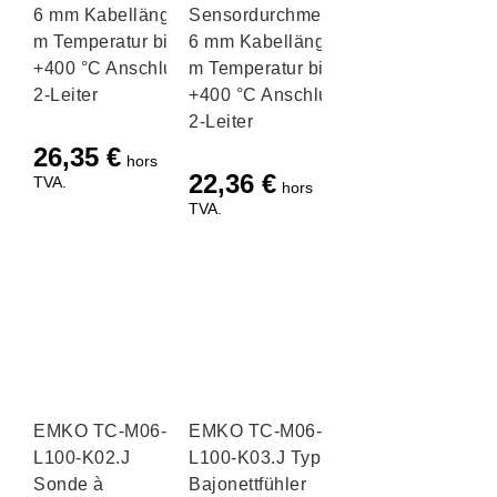
6 mm Kabellänge 5
Sensordurchmesser
m Temperatur bis
6 mm Kabellänge 1
+400 °C Anschluss
m Temperatur bis
2-Leiter
+400 °C Anschluss
2-Leiter
26,35
€
hors
22,36
€
TVA.
hors
TVA.
EMKO TC-M06-
EMKO TC-M06-
L100-K02.J
L100-K03.J Typ J
Sonde à
Bajonettfühler