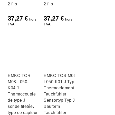
2 fils
2 fils
37,27
€
37,27
€
hors
hors
TVA.
TVA.
EMKO TCR-
EMKO TCS-M06-
M08-L050-
L050-K01.J Typ J
K04.J
Thermoelement
Thermocouple
Tauchfühler
de type J,
Sensortyp Typ J
sonde filetée,
Bauform
type de capteur
Tauchfühler