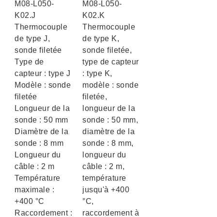
M08-L050-
M08-L050-
K02.J
K02.K
Thermocouple
Thermocouple
de type J,
de type K,
sonde filetée
sonde filetée,
Type de
type de capteur
capteur : type J
: type K,
Modèle : sonde
modèle : sonde
filetée
filetée,
Longueur de la
longueur de la
sonde : 50 mm
sonde : 50 mm,
Diamètre de la
diamètre de la
sonde : 8 mm
sonde : 8 mm,
Longueur du
longueur du
câble : 2 m
câble : 2 m,
Température
température
maximale :
jusqu'à +400
+400 °C
°C,
Raccordement :
raccordement à