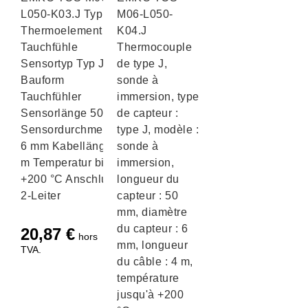
L050-K03.J Typ J
M06-L050-
Thermoelement
K04.J
Tauchfühle
Thermocouple
Sensortyp Typ J
de type J,
Bauform
sonde à
Tauchfühler
immersion, type
Sensorlänge 50 mm
de capteur :
Sensordurchmesser
type J, modèle :
6 mm Kabellänge 3
sonde à
m Temperatur bis
immersion,
+200 °C Anschluss
longueur du
2-Leiter
capteur : 50
mm, diamètre
du capteur : 6
20,87
€
hors
mm, longueur
TVA.
du câble : 4 m,
température
jusqu'à +200