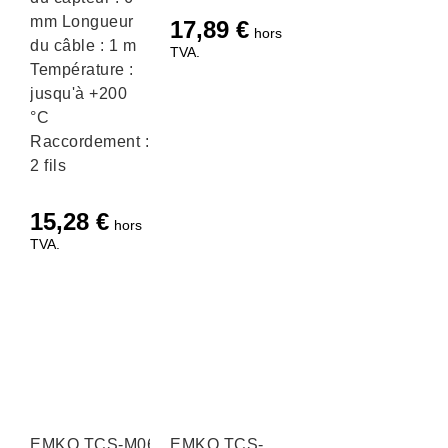
mm Longueur
17,89
€
hors
du câble : 1 m
TVA.
Température :
jusqu'à +200
°C
Raccordement :
2 fils
15,28
€
hors
TVA.
EMKO TCS-M06-
EMKO TCS-