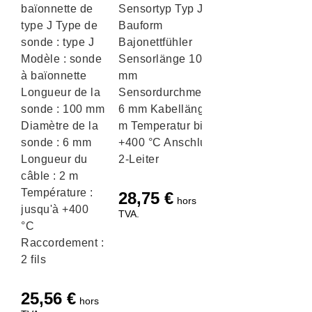
baïonnette de
Sensortyp Typ J
type J Type de
Bauform
sonde : type J
Bajonettfühler
Modèle : sonde
Sensorlänge 100
à baïonnette
mm
Longueur de la
Sensordurchmesser
sonde : 100 mm
6 mm Kabellänge 3
Diamètre de la
m Temperatur bis
sonde : 6 mm
+400 °C Anschluss
Longueur du
2-Leiter
câble : 2 m
Température :
28,75
€
hors
jusqu'à +400
TVA.
°C
Raccordement :
2 fils
25,56
€
hors