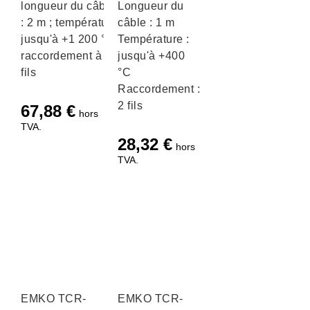
longueur du câble
Longueur du
: 2 m ; température
câble : 1 m
jusqu'à +1 200 °C ;
Température :
raccordement à 2
jusqu'à +400
fils
°C
Raccordement :
2 fils
67,88
€
hors
TVA.
28,32
€
hors
TVA.
EMKO TCR-
EMKO TCR-