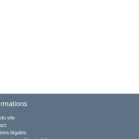
ormations
du site
act
ions légales