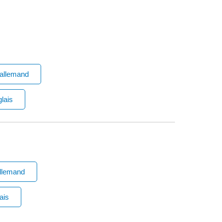
 allemand
lais
llemand
ais