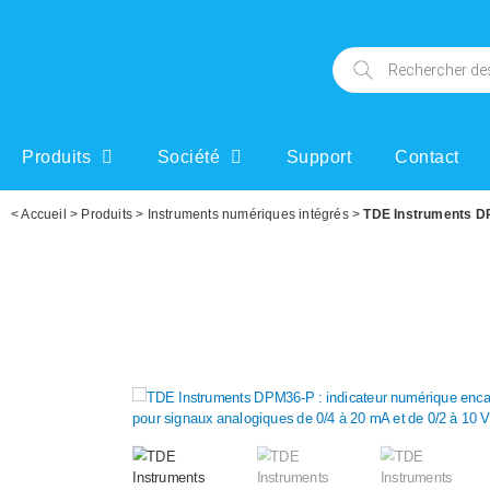
Produits
Société
Support
Contact
<
Accueil
>
Produits
>
Instruments numériques intégrés
>
TDE Instruments DPM