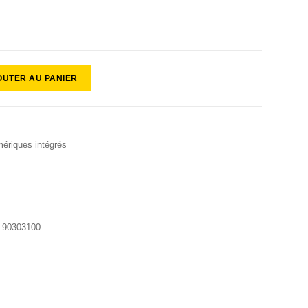
OUTER AU PANIER
ériques intégrés
s
:
90303100