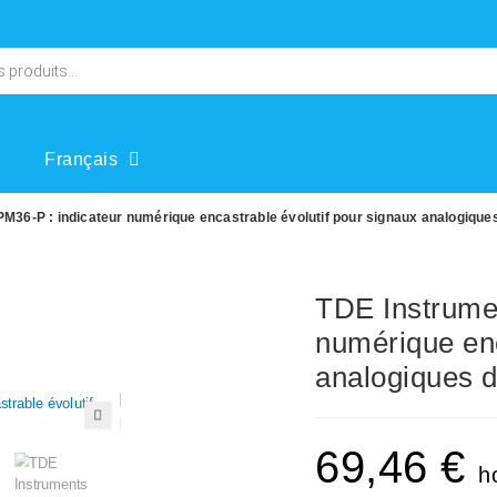
Français
36-P : indicateur numérique encastrable évolutif pour signaux analogiques 
TDE Instrume
numérique enc
analogiques d
🔍
69,46
€
h