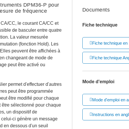
nstruments DPM36-P pour
Documents
mesure de fréquence
n CA/CC, le courant CA/CC et
Fiche technique
ssible de basculer entre quatre
tion. La valeur mesurée
Fiche technique en
mmutation (fonction Hold). Les
Elles peuvent être affichées à
es en changeant de mode de
Fiche technique Ang
age peut être activé ou
Mode d'emploi
er permet d'effectuer d'autres
arres peut être programmée
eut être modifié pour chaque
Mode d'emploi en a
t être sélectionné pour chaque
, un dispositif de
Instructions en angl
 ; celui-ci génère un message
nd en dessous d'un seuil