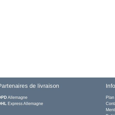
Partenaires de livraison
Inf
DPD
Allemagne
Plan 
DHL
Express Allemagne
Cont
Ment