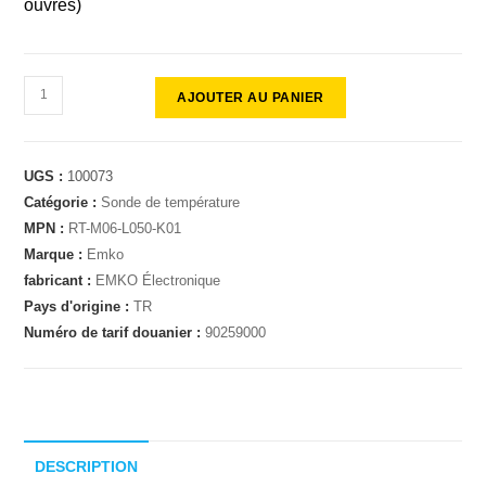
ouvrés)
AJOUTER AU PANIER
UGS :
100073
Catégorie :
Sonde de température
MPN :
RT-M06-L050-K01
Marque :
Emko
fabricant :
EMKO Électronique
Pays d'origine :
TR
Numéro de tarif douanier :
90259000
DESCRIPTION