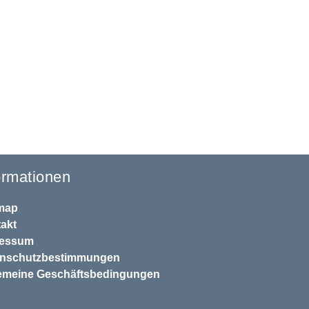
ormationen
map
akt
ressum
enschutzbestimmungen
emeine Geschäftsbedingungen