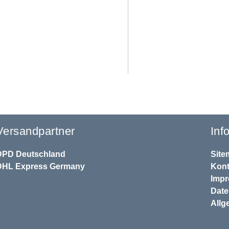
Versandpartner
Inf
DPD
Deutschland
Site
DHL
Express Germany
Kont
Imp
Dat
Allg