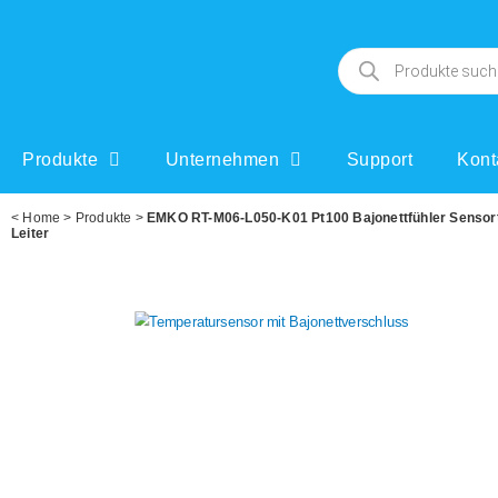
Produkte
Unternehmen
Support
Kont
<
Home
>
Produkte
>
EMKO RT-M06-L050-K01 Pt100 Bajonettfühler Sensor
Leiter