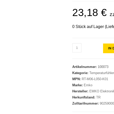
23,18
€
z
0 Stück auf Lager (Lief
IN
Artikelnummer:
100073
Kategorie:
Temperaturfühle
MPN:
RT-M06-L050-K01
Marke:
Emko
Hersteller:
EMKO Elektroni
Herkunftsland:
TR
Zolltarifnummer:
9025900