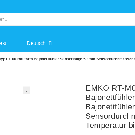
akt
Deutsch
typ Pt100 Bauform Bajonettfühler Sensorlänge 50 mm Sensordurchmesser 6
EMKO RT-M06
Bajonettfühle
🔍
Bajonettfühl
Sensordurch
Temperatur bi