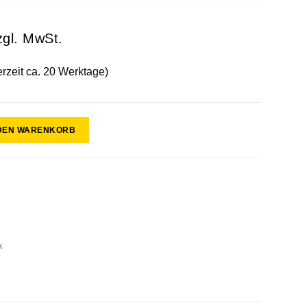
zgl. MwSt.
erzeit ca. 20 Werktage)
 DEN WARENKORB
r
k
0