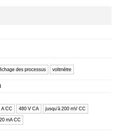
fichage des processus
voltmètre
N
5 A CC
480 V CA
jusqu'à 200 mV CC
 20 mA CC