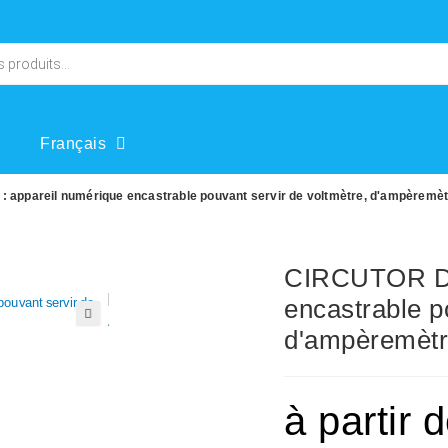
Français
appareil numérique encastrable pouvant servir de voltmètre, d'ampèremètr
CIRCUTOR DC
encastrable p
d'ampèremètre
🔍
à partir 