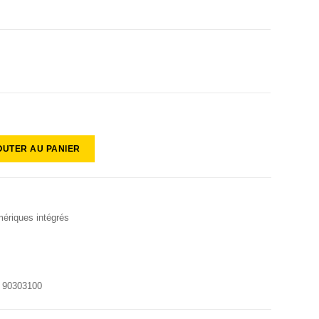
OUTER AU PANIER
ériques intégrés
:
90303100