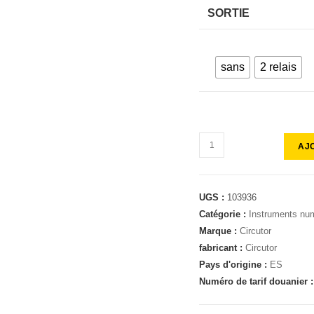
SORTIE
sans
2 relais
AJ
UGS :
103936
Catégorie :
Instruments num
Marque :
Circutor
fabricant :
Circutor
Pays d'origine :
ES
Numéro de tarif douanier 