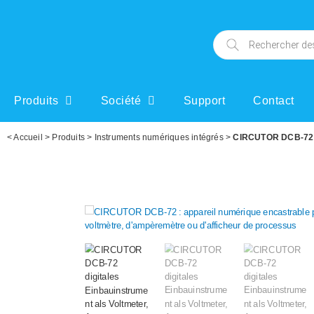
Produits
Société
Support
Contact
<
Accueil
>
Produits
>
Instruments numériques intégrés
>
CIRCUTOR DCB-72 : 