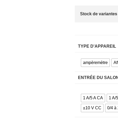
Stock de variantes
TYPE D'APPAREIL
ampèremètre
Af
ENTRÉE DU SALO
1 A/5 A CA
1 A/
±10 V CC
0/4 à