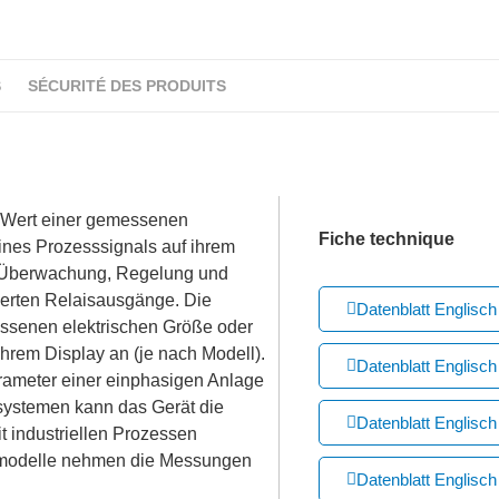
S
SÉCURITÉ DES PRODUITS
en Wert einer gemessenen
Fiche technique
ines Prozesssignals auf ihrem
ur Überwachung, Regelung und
rierten Relaisausgänge. Die
Datenblatt Englisc
ssenen elektrischen Größe oder
ihrem Display an (je nach Modell).
Datenblatt Englis
arameter einer einphasigen Anlage
msystemen kann das Gerät die
Datenblatt Englisc
 industriellen Prozessen
mmodelle nehmen die Messungen
Datenblatt Englis