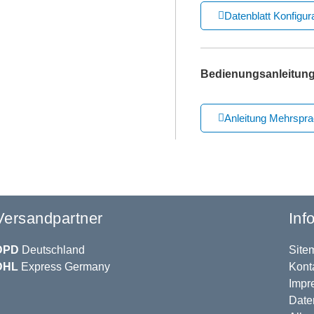
Datenblatt Konfigur
Bedienungsanleitun
Anleitung Mehrspra
Versandpartner
Inf
DPD
Deutschland
Site
DHL
Express Germany
Kont
Impr
Date