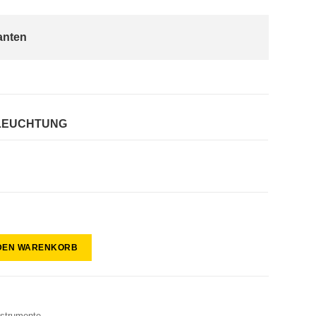
anten
LEUCHTUNG
 DEN WARENKORB
nstrumente