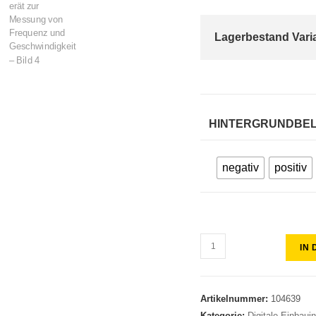
Lagerbestand Vari
HINTERGRUNDBE
negativ
positiv
IN
Artikelnummer:
104639
Kategorie:
Digitale Einbaui