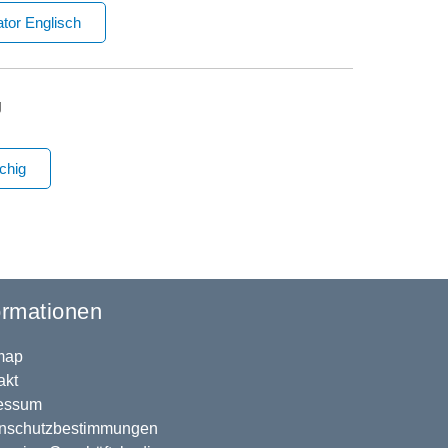
ator Englisch
g
chig
ormationen
map
akt
essum
nschutzbestimmungen