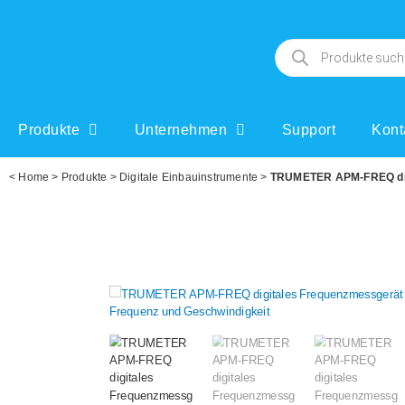
Produkte
Unternehmen
Support
Kont
<
Home
>
Produkte
>
Digitale Einbauinstrumente
>
TRUMETER APM-FREQ digi