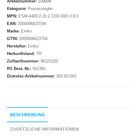
Artikelnummer:
100694
Kategorie:
Prozessregler
MPN:
ESM-4400.2.20.2.1/00.00/0.0.0.0
EAN:
2050006623794
Marke:
Emko
GTIN:
2050006623794
Hersteller:
Emko
Herkunftsland:
TR
Zolltarifnummer:
90321020
RS Best.-Nr.:
561391
Distrelec-Artikelnummer:
302-83-093
BESCHREIBUNG
ZUSÄTZLICHE INFORMATIONEN