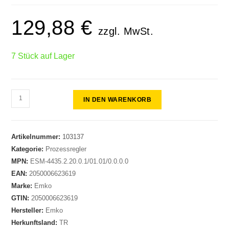
129,88
€
zzgl. MwSt.
7 Stück auf Lager
IN DEN WARENKORB
Artikelnummer:
103137
Kategorie:
Prozessregler
MPN:
ESM-4435.2.20.0.1/01.01/0.0.0.0
EAN:
2050006623619
Marke:
Emko
GTIN:
2050006623619
Hersteller:
Emko
Herkunftsland:
TR