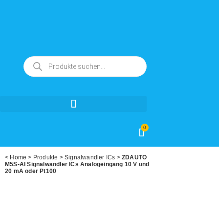
0
<
Home
>
Produkte
>
Signalwandler ICs
>
ZDAUTO
M5S-AI Signalwandler ICs Analogeingang 10 V und
20 mA oder Pt100