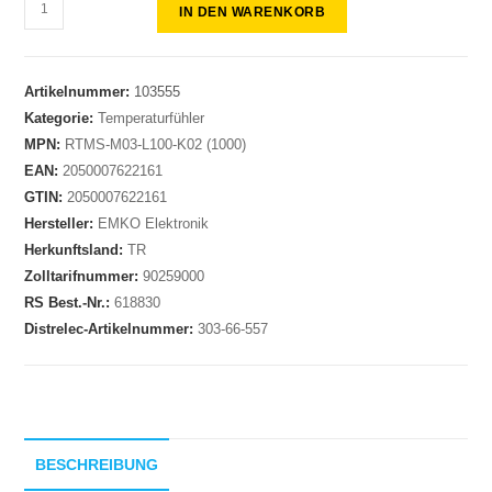
IN DEN WARENKORB
Artikelnummer:
103555
Kategorie:
Temperaturfühler
MPN:
RTMS-M03-L100-K02 (1000)
EAN:
2050007622161
GTIN:
2050007622161
Hersteller:
EMKO Elektronik
Herkunftsland:
TR
Zolltarifnummer:
90259000
RS Best.-Nr.:
618830
Distrelec-Artikelnummer:
303-66-557
BESCHREIBUNG