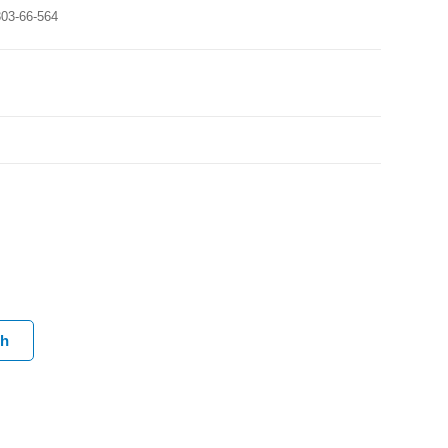
303-66-564
ch