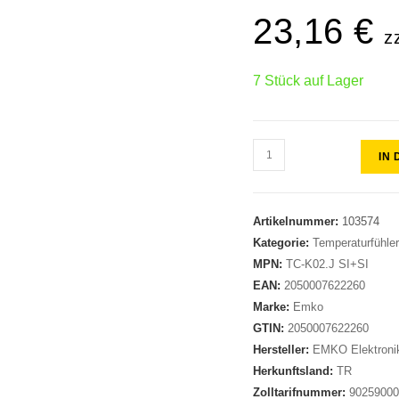
23,16
€
z
7 Stück auf Lager
IN
Artikelnummer:
103574
Kategorie:
Temperaturfühle
MPN:
TC-K02.J SI+SI
EAN:
2050007622260
Marke:
Emko
GTIN:
2050007622260
Hersteller:
EMKO Elektroni
Herkunftsland:
TR
Zolltarifnummer:
9025900