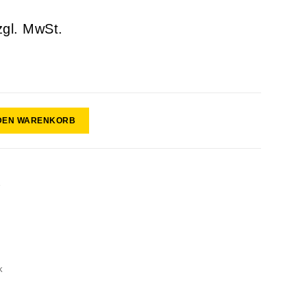
zgl. MwSt.
 DEN WARENKORB
r
k
0