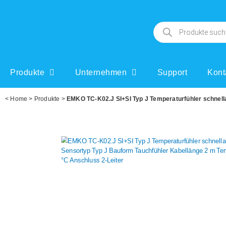
Produkte
Unternehmen
Support
Kont
<
Home
>
Produkte
>
EMKO TC-K02.J SI+SI Typ J Temperaturfühler schnell