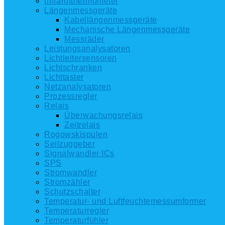
Infrarotthermometer
Längenmessgeräte
Kabellängenmessgeräte
Mechanische Längenmessgeräte
Messräder
Leistungsanalysatoren
Lichtleitersensoren
Lichtschranken
Lichttaster
Netzanalysatoren
Prozessregler
Relais
Überwachungsrelais
Zeitrelais
Rogowskispulen
Seilzuggeber
Signalwandler ICs
SPS
Stromwandler
Stromzähler
Schutzschalter
Temperatur- und Luftfeuchtemessumformer
Temperaturregler
Temperaturfühler