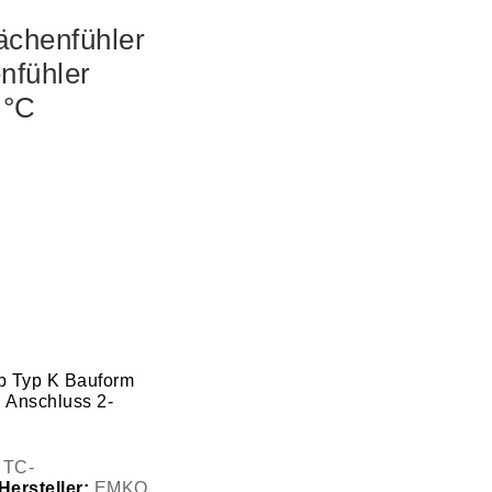
chenfühler
nfühler
 °C
p Typ K Bauform
 Anschluss 2-
:
TC-
Hersteller:
EMKO