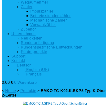
Wegaufnehmer
Zähler
Impulszähler
Betriebsstundenzähler
Mechanische Zähler
Vorwahlzähler
Zubehör
Unternehmen
Neuigkeiten
Sonderanfertigung
Kundenspezifische Entwicklungen
Förderprojekte
Support
Kontakt
Deutsch
English (UK)
Français
0,00
€
0
Warenkorb
<
Home
>
Produkte
>
EMKO TC-K02.K.SKP5 Typ K Oberfl
2-Leiter