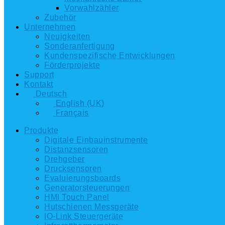
Vorwahlzähler
Zubehör
Unternehmen
Neuigkeiten
Sonderanfertigung
Kundenspezifische Entwicklungen
Förderprojekte
Support
Kontakt
Deutsch
English (UK)
Français
Produkte
Digitale Einbauinstrumente
Distanzsensoren
Drehgeber
Drucksensoren
Evaluierungsboards
Generatorsteuerungen
HMI Touch Panel
Hutschienen Messgeräte
IO-Link Steuergeräte