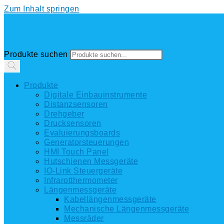
Zum Inhalt springen
Produkte suchen
Produkte
Digitale Einbauinstrumente
Distanzsensoren
Drehgeber
Drucksensoren
Evaluierungsboards
Generatorsteuerungen
HMI Touch Panel
Hutschienen Messgeräte
IO-Link Steuergeräte
Infrarotthermometer
Längenmessgeräte
Kabellängenmessgeräte
Mechanische Längenmessgeräte
Messräder