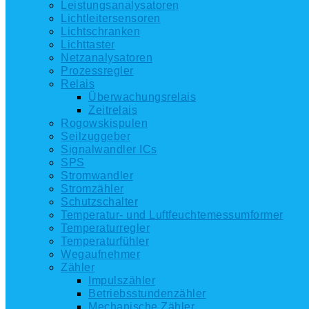
Leistungsanalysatoren
Lichtleitersensoren
Lichtschranken
Lichttaster
Netzanalysatoren
Prozessregler
Relais
Überwachungsrelais
Zeitrelais
Rogowskispulen
Seilzuggeber
Signalwandler ICs
SPS
Stromwandler
Stromzähler
Schutzschalter
Temperatur- und Luftfeuchtemessumformer
Temperaturregler
Temperaturfühler
Wegaufnehmer
Zähler
Impulszähler
Betriebsstundenzähler
Mechanische Zähler