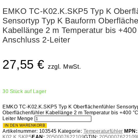
EMKO TC-K02.K.SKP5 Typ K Oberflä
Sensortyp Typ K Bauform Oberfläche
Kabellänge 2 m Temperatur bis +400
Anschluss 2-Leiter
27,55
€
zzgl. MwSt.
30 Stück auf Lager
EMKO TC-K02.K.SKP5 Typ K Oberflächenfühler Sensorty
Oberflächenfühler Kabellänge 2 m Temperatur bis +400 °C
Leiter Menge
IN DEN WARENKORB
Artikelnummer:
103545
Kategorie:
Temperaturfühler
MPN
K02.K.SKP5
EAN:
2050007622109
GTIN:
2050007622109