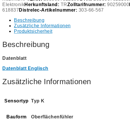
Elektronik
Herkunftsland:
TR
Zolltarifnummer:
90259000
618837
Distrelec-Artikelnummer:
303-66-567
Beschreibung
Zusätzliche Informationen
Produktsicherheit
Beschreibung
Datenblatt
Datenblatt Englisch
Zusätzliche Informationen
Sensortyp
Typ K
Bauform
Oberflächenfühler