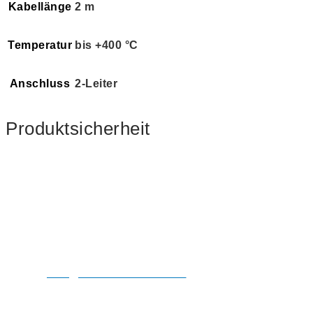
Kabellänge
2 m
Temperatur
bis +400 °C
Anschluss
2-Leiter
Produktsicherheit
Kontaktdaten
TDE Instruments GmbH
Gewerbestraße 8
71144 Steinenbronn
Tel.: +49 7157 20801
Fax.: +49 7157 20813
E-Mail:
info@tde-instruments.de
Versandpartner