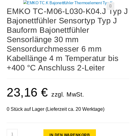
EMKO TC-M06-L030-K04.J Typ J
🔍
Bajonettfühler Sensortyp Typ J
Bauform Bajonettfühler
Sensorlänge 30 mm
Sensordurchmesser 6 mm
Kabellänge 4 m Temperatur bis
+400 °C Anschluss 2-Leiter
23,16
€
zzgl. MwSt.
0 Stück auf Lager (Lieferzeit ca. 20 Werktage)
IN DEN WARENKORB