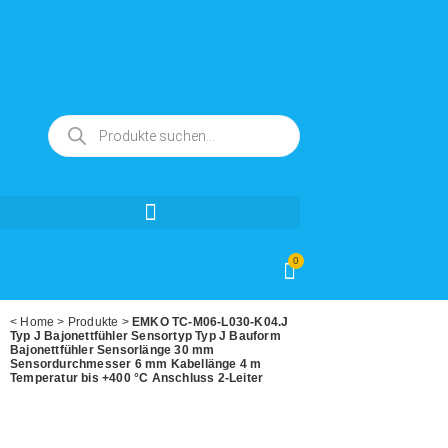
0
<
Home
>
Produkte
>
EMKO TC-M06-L030-K04.J
Typ J Bajonettfühler Sensortyp Typ J Bauform
Bajonettfühler Sensorlänge 30 mm
Sensordurchmesser 6 mm Kabellänge 4 m
Temperatur bis +400 °C Anschluss 2-Leiter