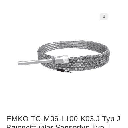
🔍
EMKO TC-M06-L100-K03.J Typ J
Bajonettfühler Sensortyp Typ J